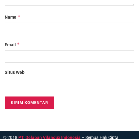
*
Nama
*
Email
Situs Web
© 2018
PT. Delapan Vilandux Indonesia
– Semua Hak Cipta