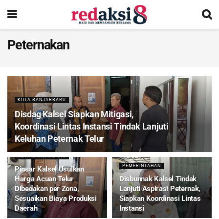
Peternakan
KOTA BANJARBARU
Disdag Kalsel Siapkan Mitigasi,
Koordinasi Lintas Instansi Tindak Lanjuti
Keluhan Peternak Telur
KOTA BANJARBARU
PEMERINTAHAN
Pinsar Kalsel Usulkan
Harga Acuan Telur
Disbunnak Kalsel Tindak
Dibedakan per Zona,
Lanjuti Aspirasi Peternak,
Sesuaikan Biaya Produksi
Siapkan Koordinasi Lintas
Daerah
Instansi