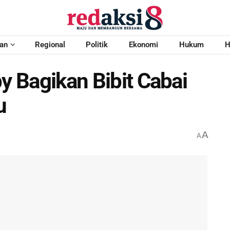
an
Regional
Politik
Ekonomi
Hukum
H
by Bagikan Bibit Cabai
u
A
A