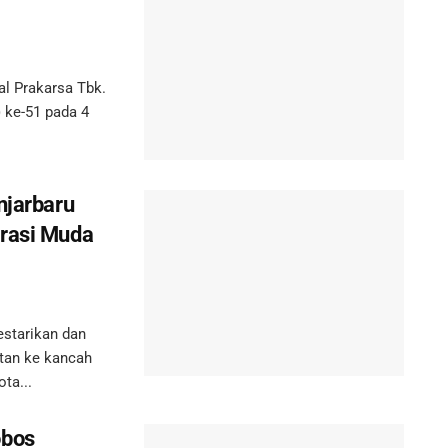
l Prakarsa Tbk.
 ke-51 pada 4
njarbaru
erasi Muda
tarikan dan
tan ke kancah
ta...
obos