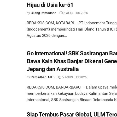
Hijau di Usia ke-51
by
Gilang Romadhon
6 AGUSTUS 2026
REDAKSI8.COM, KOTABARU - PT Indocement Tungga
(Indocement) memperingati Hari Ulang Tahun (HUT)
Agustus 2026 dengan...
Go International! SBK Sasirangan Ba
Bawa Kain Khas Banjar Dikenal Gen
Jepang dan Australia
by
Ramadhani MTD.
5 AGUSTUS 2026
REDAKSI8.COM, BANJARBARU — Dalam upaya meles
memperkenalkan kekayaan budaya Kalimantan Sela
internasional, SBK Sasirangan Binaan Dekranasda Ko
Siap Tembus Pasar Global, ULM Ter