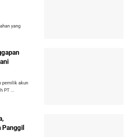
lahan yang
nggapan
ani
n pemilik akun
h PT ...
a,
 Panggil