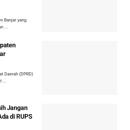
n Banjar yang
 ...
upaten
ar
at Daerah (DPRD)
 ...
sih Jangan
 Ada di RUPS