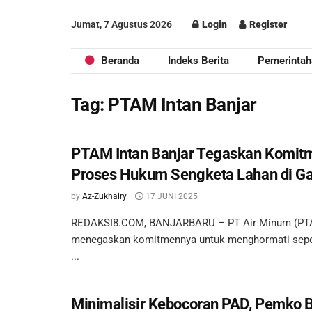
Jumat, 7 Agustus 2026
Login
Register
Beranda
Indeks Berita
Pemerintah
Tag:
PTAM Intan Banjar
PTAM Intan Banjar Tegaskan Komit
Proses Hukum Sengketa Lahan di G
by
Az-Zukhairy
17 JUNI 2025
REDAKSI8.COM, BANJARBARU – PT Air Minum (PTAM
menegaskan komitmennya untuk menghormati sep
...
Minimalisir Kebocoran PAD, Pemko 