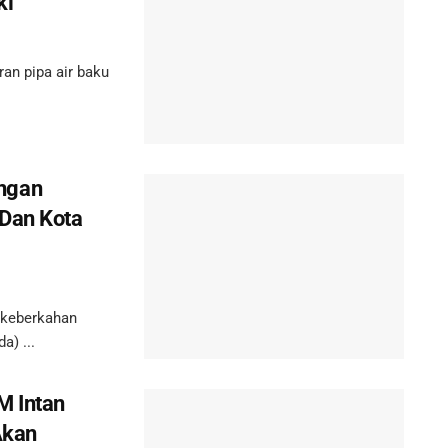
ki
n pipa air baku
ngan
 Dan Kota
 keberkahan
a) ...
M Intan
Akan