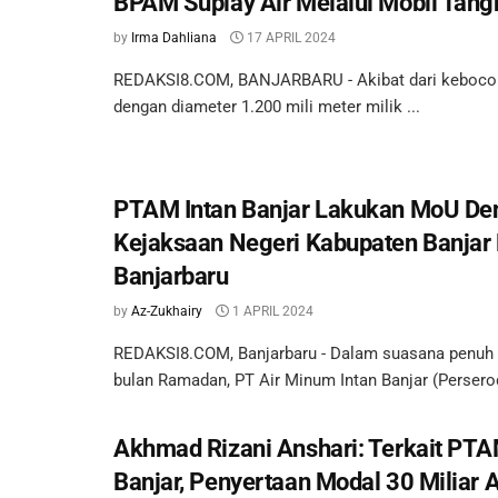
BPAM Suplay Air Melalui Mobil Tang
by
Irma Dahliana
17 APRIL 2024
REDAKSI8.COM, BANJARBARU - Akibat dari kebocora
dengan diameter 1.200 mili meter milik ...
PTAM Intan Banjar Lakukan MoU De
Kejaksaan Negeri Kabupaten Banjar
Banjarbaru
by
Az-Zukhairy
1 APRIL 2024
REDAKSI8.COM, Banjarbaru - Dalam suasana penuh
bulan Ramadan, PT Air Minum Intan Banjar (Perserod
Akhmad Rizani Anshari: Terkait PTA
Banjar, Penyertaan Modal 30 Miliar 