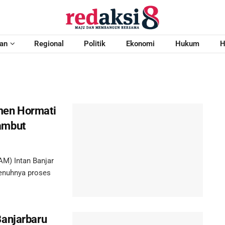
an
Regional
Politik
Ekonomi
Hukum
H
men Hormati
ambut
) Intan Banjar
enuhnya proses
Banjarbaru