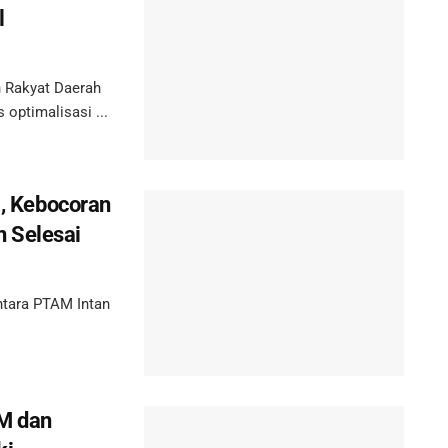
l
Rakyat Daerah
 optimalisasi ...
i, Kebocoran
 Selesai
tara PTAM Intan
M dan