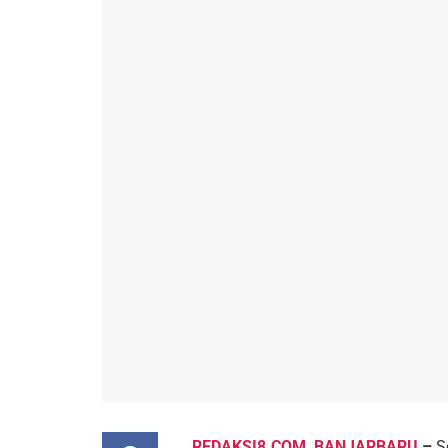
REDAKSI8.COM, BANJARBARU
–
S