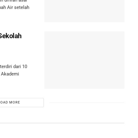
h umrah asal
nah Air setelah
Sekolah
rdiri dari 10
a Akademi
LOAD MORE