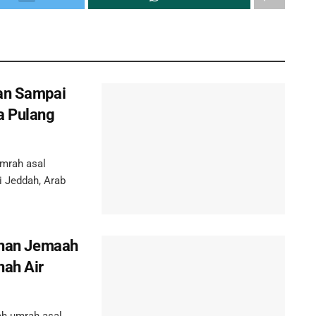
gan Sampai
a Pulang
mrah asal
i Jeddah, Arab
luhan Jemaah
nah Air