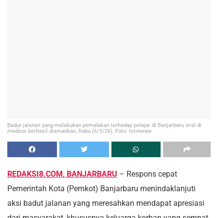
Badut jalanan yang melakukan pemalakan terhadap pelajar di Banjarbaru viral di
medsos berhasil diamankan, Rabu (6/5/26). Foto: Istimewa
REDAKSI8.COM, BANJARBARU
– Respons cepat
Pemerintah Kota (Pemkot) Banjarbaru menindaklanjuti
aksi badut jalanan yang meresahkan mendapat apresiasi
dari masyarakat, khususnya keluarga korban yang sempat