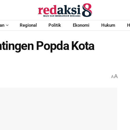
an
Regional
Politik
Ekonomi
Hukum
H
ntingen Popda Kota
A
A