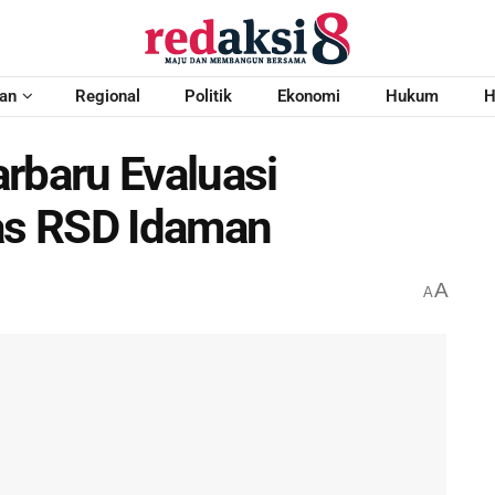
an
Regional
Politik
Ekonomi
Hukum
H
rbaru Evaluasi
tas RSD Idaman
A
A