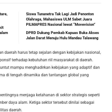
tare,
Siswa Tunanetra Tak Lagi Jadi Penonton
Olahraga, Mahasiswa ULM Sabet Juara
PILMAPRES Nasional lewat “Movevision”
it
Palam
DPRD Dukung Pemkab Kapuas Buka Akses
Jalan Darat Menuju Hulu Mandau Talawang
daerah harus tetap sejalan dengan kebijakan nasional,
onsif terhadap kebutuhan riil masyarakat di daerah.
ituntut mampu menghadirkan kebijakan yang adaptif dan
ama di tengah dinamika dan tantangan global yang
 pentingnya menjaga ketahanan di sektor strategis seperti
ber daya alam. Ketiga sektor tersebut dinilai sebagai
itas daerah.