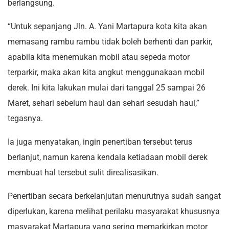
Maret, sehari sebelum haul dan sehari sesudah haul,”
tegasnya.
Ia juga menyatakan, ingin penertiban tersebut terus
berlanjut, namun karena kendala ketiadaan mobil derek
membuat hal tersebut sulit direalisasikan.
Penertiban secara berkelanjutan menurutnya sudah sangat
diperlukan, karena melihat perilaku masyarakat khususnya
masyarakat Martapura yang sering memarkirkan motor
dan mobilnya dengan sembarangan di bahu jalan, hingga
tidak jarang membuat kemacetan.
“kita sudah sampaikan kepada Pemda untuk Dishub bisa
memiliki mobil derek sendiri, semoga bisa secepatnya
terwujud,” pungkasnya.