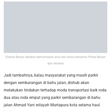
Dishub Banjar lakukan pemantapan arus lalu lintas bersama Polres Banjar
dan relawan
Jadi tambahnya, kalau masyarakat yang masih parkir
dengan sembarangan di bahu jalan, dishub akan
melakukan tindakan terhadap moda transportasi baik roda
dua atau roda empat yang parkir sembarangan di bahu
jalan Ahmad Yani wilayah Martapura kota selama haul
berlangsung.
“Untuk sepanjang Jln. A. Yani Martapura kota kita akan
memasang rambu rambu tidak boleh berhenti dan parkir,
apabila kita menemukan mobil atau sepeda motor
terparkir, maka akan kita angkut menggunakaan mobil
derek. Ini kita lakukan mulai dari tanggal 25 sampai 26