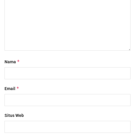
*
Nama
*
Email
Situs Web
© 2018
PT. Delapan Vilandux Indonesia
– Semua Hak Cipta
dilindungi Undang-undang.