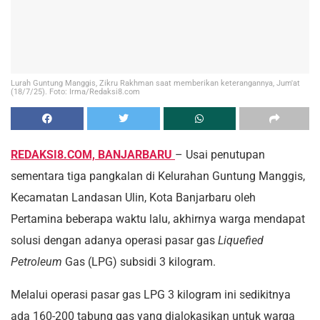
Lurah Guntung Manggis, Zikru Rakhman saat memberikan keterangannya, Jum'at
(18/7/25). Foto: Irma/Redaksi8.com
REDAKSI8.COM, BANJARBARU
– Usai penutupan
sementara tiga pangkalan di Kelurahan Guntung Manggis,
Kecamatan Landasan Ulin, Kota Banjarbaru oleh
Pertamina beberapa waktu lalu, akhirnya warga mendapat
solusi dengan adanya operasi pasar gas
Liquefied
Petroleum
Gas (LPG) subsidi 3 kilogram.
Melalui operasi pasar gas LPG 3 kilogram ini sedikitnya
ada 160-200 tabung gas yang dialokasikan untuk warga