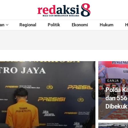
an
Regional
Politik
Ekonomi
Hukum
H
GANJA
Polda K
dan 556 
Dibekuk