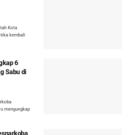
tah Kota
tika kembali
gkap 6
g Sabu di
rkoba
baru mengungkap
esnarkoba