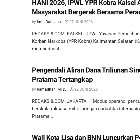
HANI 2026, IPWL YPR Kobra Kalsel 
Masyarakat Bergerak Bersama Pera
by
Irma Dahliana
27 JUNI 2026
REDAKSI8.COM, KALSEL - IPWL Yayasan Pemulihan R
Korban Narkoba (YPR Kobra) Kalimantan Selatan (Ka
memperingati...
Pengendali Aliran Dana Triliunan Sin
Pratama Tertangkap
by
Ramadhani MTD.
22 JUNI 2026
REDAKSI8.COM, JAKARTA — Modus operandi pencu
berskala raksasa milik jaringan narkotika internasi
Pratama...
Wali Kota Lisa dan BNN Luncurkan