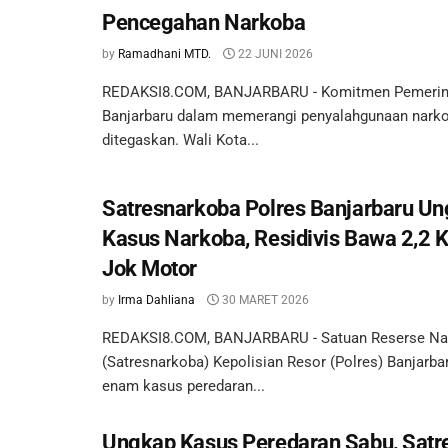
Pencegahan Narkoba
by
Ramadhani MTD.
22 JUNI 2026
REDAKSI8.COM, BANJARBARU - Komitmen Pemerin
Banjarbaru dalam memerangi penyalahgunaan narko
ditegaskan. Wali Kota...
Satresnarkoba Polres Banjarbaru Un
Kasus Narkoba, Residivis Bawa 2,2 K
Jok Motor
by
Irma Dahliana
30 MARET 2026
REDAKSI8.COM, BANJARBARU - Satuan Reserse Na
(Satresnarkoba) Kepolisian Resor (Polres) Banjar
enam kasus peredaran...
Ungkap Kasus Peredaran Sabu, Satr