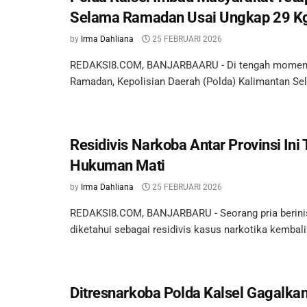
Selama Ramadan Usai Ungkap 29 K
by
Irma Dahliana
25 FEBRUARI 2026
REDAKSI8.COM, BANJARBAARU - Di tengah moment
Ramadan, Kepolisian Daerah (Polda) Kalimantan Sela
Residivis Narkoba Antar Provinsi In
Hukuman Mati
by
Irma Dahliana
25 FEBRUARI 2026
REDAKSI8.COM, BANJARBARU - Seorang pria berinis
diketahui sebagai residivis kasus narkotika kembali
Ditresnarkoba Polda Kalsel Gagalka