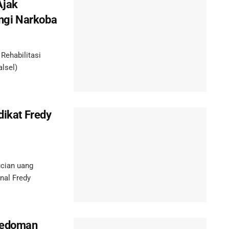
Ajak
ngi Narkoba
ehabilitasi
lsel)
dikat Fredy
cian uang
onal Fredy
 Pedoman