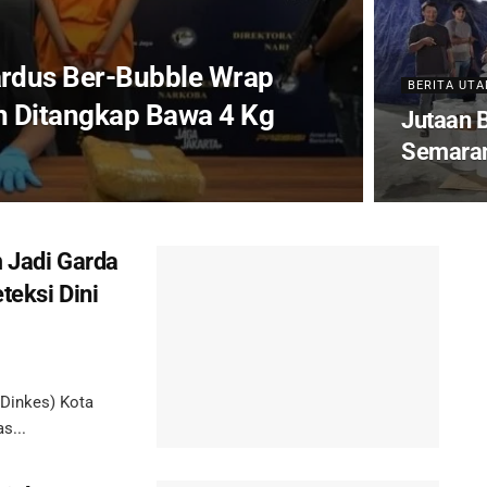
rdus Ber-Bubble Wrap
BERITA UT
ah Ditangkap Bawa 4 Kg
Jutaan B
Semaran
m Jadi Garda
teksi Dini
Dinkes) Kota
s...