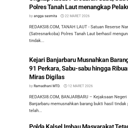
Polres Tanah Laut menangkap Pelak
by
angga sasmita
22 MARET 2026
REDAKSI8.COM, TANAH LAUT - Satuan Reserse Na
(Satresnarkoba) Polres Tanah Laut berhasil mengu
tindak...
Kejari Banjarbaru Musnahkan Barang
91 Perkara, Sabu-sabu hingga Ribuan
Miras Digilas
by
Ramadhani MTD.
12 MARET 2026
REDAKSI8.COM, BANJARBARU – Kejaksaan Negeri (
Banjarbaru memusnahkan barang bukti hasil tindak 
telah...
Polda Kalsel Imbau Masyarakat Teta