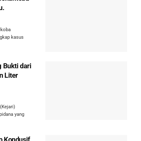
u.
rkoba
ngkap kasus
 Bukti dari
 Liter
Kejari)
pidana yang
p Kondusif