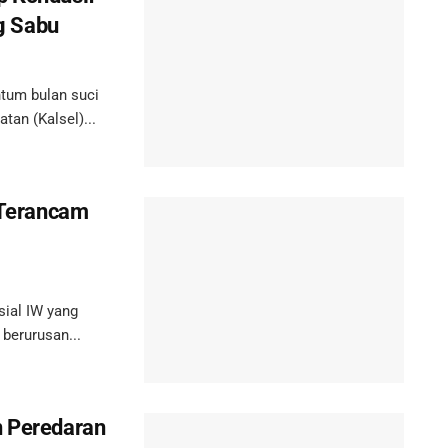
g Sabu
um bulan suci
tan (Kalsel)...
i Terancam
ial IW yang
 berurusan...
n Peredaran