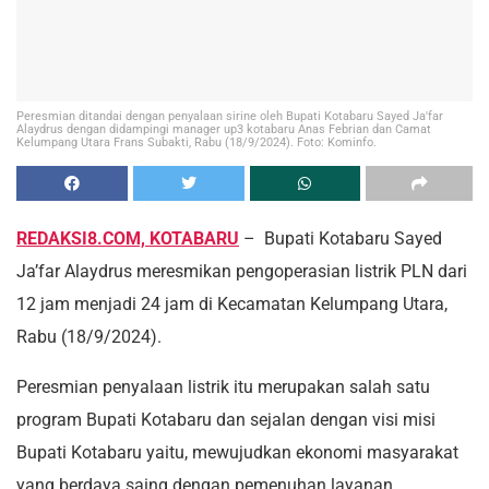
Peresmian ditandai dengan penyalaan sirine oleh Bupati Kotabaru Sayed Ja'far
Alaydrus dengan didampingi manager up3 kotabaru Anas Febrian dan Camat
Kelumpang Utara Frans Subakti, Rabu (18/9/2024). Foto: Kominfo.
REDAKSI8.COM, KOTABARU
– Bupati Kotabaru Sayed
Ja’far Alaydrus meresmikan pengoperasian listrik PLN dari
12 jam menjadi 24 jam di Kecamatan Kelumpang Utara,
Rabu (18/9/2024).
Peresmian penyalaan listrik itu merupakan salah satu
program Bupati Kotabaru dan sejalan dengan visi misi
Bupati Kotabaru yaitu, mewujudkan ekonomi masyarakat
yang berdaya saing dengan pemenuhan layanan