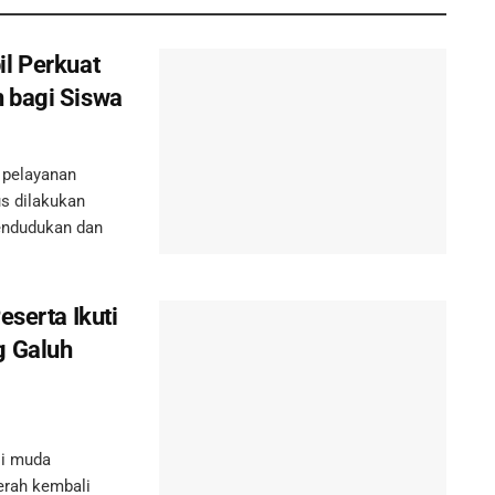
l Perkuat
 bagi Siswa
pelayanan
s dilakukan
endudukan dan
eserta Ikuti
g Galuh
i muda
erah kembali