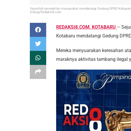
Sejumlah perwakilan masyarakat mendatangi Gedung DPRD Kabupaten
Gilang/Redaksi8.com
REDAKSI8.COM, KOTABARU
– Seju
Kotabaru mendatangi Gedung DPRD 
Mereka menyuarakan keresahan atas 
maraknya aktivitas tambang ilegal y