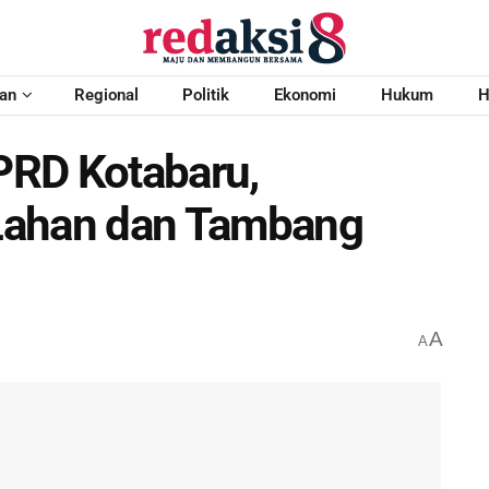
an
Regional
Politik
Ekonomi
Hukum
H
PRD Kotabaru,
Lahan dan Tambang
A
A