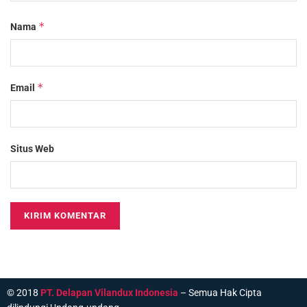
*
Nama
*
Email
Situs Web
© 2018
PT. Delapan Vilandux Indonesia
– Semua Hak Cipta