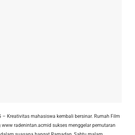
Kreativitas mahasiswa kembali bersinar. Rumah Film
g www radenintan.acmid sukses menggelar pemutaran
uh dalam suasana hangat Ramadan, Sabtu malam