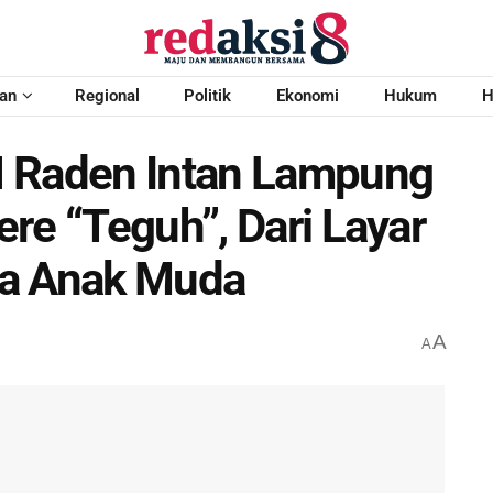
an
Regional
Politik
Ekonomi
Hukum
H
N Raden Intan Lampung
re “Teguh”, Dari Layar
ta Anak Muda
A
A