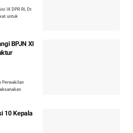
 IX DPR RI, Dr.
kat untuk
ngi BPJN XI
uktur
 Perwakilan
laksanakan
si 10 Kepala