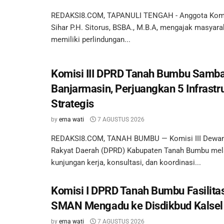
REDAKSI8.COM, TAPANULI TENGAH - Anggota Komisi
Sihar P.H. Sitorus, BSBA., M.B.A, mengajak masyara
memiliki perlindungan...
Komisi III DPRD Tanah Bumbu Samba
Banjarmasin, Perjuangkan 5 Infrastr
Strategis
by
erna wati
7 AGUSTUS 2026
REDAKSI8.COM, TANAH BUMBU — Komisi III Dewan
Rakyat Daerah (DPRD) Kabupaten Tanah Bumbu me
kunjungan kerja, konsultasi, dan koordinasi...
Komisi I DPRD Tanah Bumbu Fasilita
SMAN Mengadu ke Disdikbud Kalsel
by
erna wati
7 AGUSTUS 2026