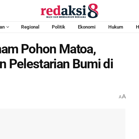
an
Regional
Politik
Ekonomi
Hukum
H
anam Pohon Matoa,
Pelestarian Bumi di
A
A