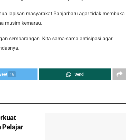
mua lapisan masyarakat Banjarbaru agar tidak membuka
ma musim kemarau.
gan sembarangan. Kita sama-sama antisipasi agar
andasnya.
weet
16
Send
rkuat
 Pelajar