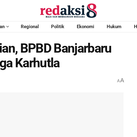
an
Regional
Politik
Ekonomi
Hukum
H
dian, BPBD Banjarbaru
ga Karhutla
A
A