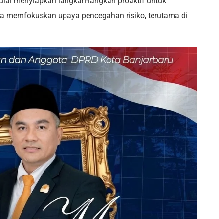
ulai menyiapkan langkah-langkah proaktif untuk
ta memfokuskan upaya pencegahan risiko, terutama di