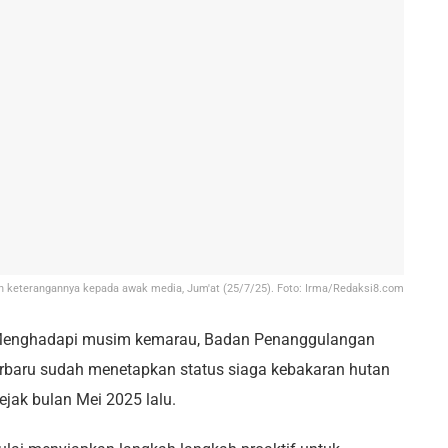
n keterangannya kepada awak media, Jum'at (25/7/25). Foto: Irma/Redaksi8.com
enghadapi musim kemarau, Badan Penanggulangan
rbaru sudah menetapkan status siaga kebakaran hutan
ejak bulan Mei 2025 lalu.