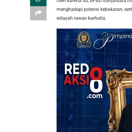
Oleh karena itu, BPBD Banjarbaru m
menghadapi potensi kebakaran, ser
wilayah rawan karhutla.