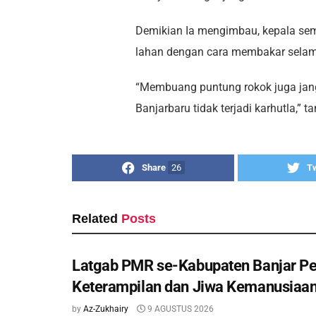
Demikian Ia mengimbau, kepala se
lahan dengan cara membakar sela
“Membuang puntung rokok juga jan
Banjarbaru tidak terjadi karhutla,” t
Share
26
T
Related
Posts
Latgab PMR se-Kabupaten Banjar Pe
Keterampilan dan Jiwa Kemanusiaan
by
Az-Zukhairy
9 AGUSTUS 2026