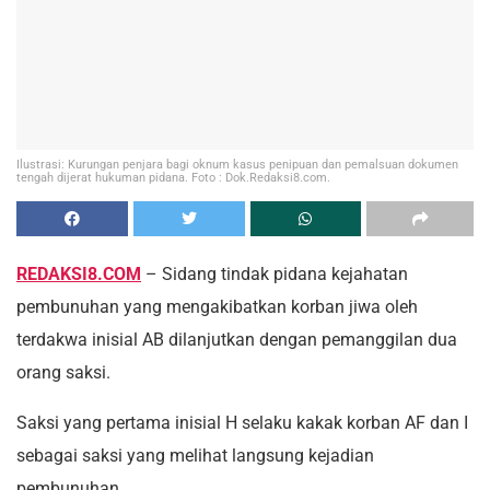
Ilustrasi: Kurungan penjara bagi oknum kasus penipuan dan pemalsuan dokumen
tengah dijerat hukuman pidana. Foto : Dok.Redaksi8.com.
REDAKSI8.COM
– Sidang tindak pidana kejahatan
pembunuhan yang mengakibatkan korban jiwa oleh
terdakwa inisial AB dilanjutkan dengan pemanggilan dua
orang saksi.
Saksi yang pertama inisial H selaku kakak korban AF dan I
sebagai saksi yang melihat langsung kejadian
pembunuhan.