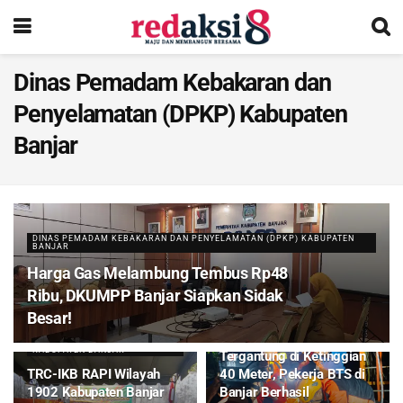
Dinas Pemadam Kebakaran dan
Penyelamatan (DPKP) Kabupaten
Banjar
DINAS PEMADAM KEBAKARAN DAN PENYELAMATAN (DPKP) KABUPATEN
BANJAR
Harga Gas Melambung Tembus Rp48
Ribu, DKUMPP Banjar Siapkan Sidak
Besar!
DINAS PEMADAM KEBAKARAN
DAN PENYELAMATAN (DPKP)
KABUPATEN BANJAR
BADAN PENANGGULANGAN
BENCANA DAERAH (BPBD)
KABUPATEN BANJAR
Tergantung di Ketinggian
TRC-IKB RAPI Wilayah
40 Meter, Pekerja BTS di
1902 Kabupaten Banjar
Banjar Berhasil