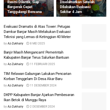
Resmi Dilantik, Siap
Diselamatkan Setelah
Bergerak Cepat
Dilakukan Evakuasi
Tanggulangi Bencana
Sekitar 4 Jam
Evakuasi Dramatis di Atas Tower: Petugas
Damkar Banjar Masih Melakukan Evakuasi
Teknisi yang Lemas di Ketinggian 40 Meter
by
Az-Zukhairy
8 MEI 2025
Banjir Masih Mengancam! Pemerintah
Kabupaten Banjar Terus Salurkan Bantuan
by
Az-Zukhairy
11 FEBRUARI 2025
TIM Relawan Gabungan Lakukan Pencarian
Korban Tenggelam Di Desa Akar Baru
by
Az-Zukhairy
11 DESEMBER 2024
DKPP Kabupaten Banjar Ajarkan Pembesaran
Ikan Betok di Munggu Raya
by
Az-Zukhairy
2 DESEMBER 2024