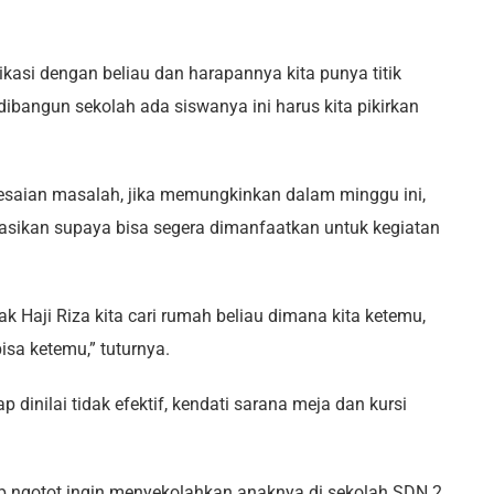
kasi dengan beliau dan harapannya kita punya titik
ibangun sekolah ada siswanya ini harus kita pikirkan
esaian masalah, jika memungkinkan dalam minggu ini,
nasikan supaya bisa segera dimanfaatkan untuk kegiatan
ak Haji Riza kita cari rumah beliau dimana kita ketemu,
isa ketemu,” tuturnya.
ap dinilai tidak efektif, kendati sarana meja dan kursi
tap ngotot ingin menyekolahkan anaknya di sekolah SDN 2