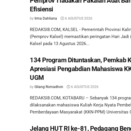
Pemprov Tiadakan Pakaian Adat Ban
Efisiensi
by
Irma Dahliana
6 AGUSTUS 2026
REDAKSI8.COM, KALSEL - Pemerintah Provinsi Kali
(Pemprov Kalsel) memastikan peringatan Hari Jadi 
Kalsel pada 13 Agustus 2026...
134 Program Dituntaskan, Pemkab 
Apresiasi Pengabdian Mahasiswa 
UGM
by
Gilang Romadhon
6 AGUSTUS 2026
REDAKSI8.COM, KOTABARU – Sebanyak 134 program 
dilaksanakan mahasiswa Kuliah Kerja Nyata Pembel
Pemberdayaan Masyarakat (KKN-PPM) Universitas G
Jelang HUT RI ke-81, Pedagang Ben