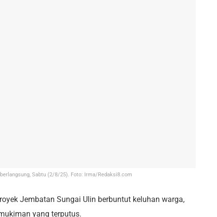
 berlangsung, Sabtu (2/8/25). Foto: Irma/Redaksi8.com
royek Jembatan Sungai Ulin berbuntut keluhan warga,
rmukiman yang terputus.