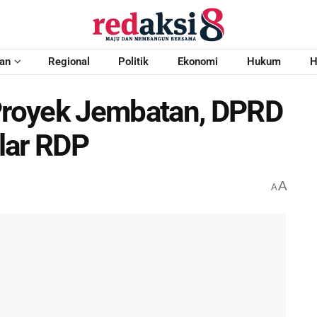
an
Regional
Politik
Ekonomi
Hukum
H
royek Jembatan, DPRD
lar RDP
A
A