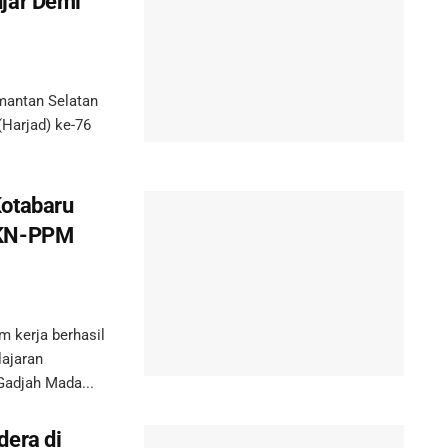
jar Demi
mantan Selatan
(Harjad) ke-76
Kotabaru
KKN-PPM
kerja berhasil
ajaran
adjah Mada...
dera di