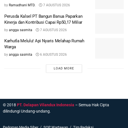
by
Ramadhani MTD.
7 AGUSTUS 2026
Perusda Kalsel PT Bangun Banua Paparkan
Kinerja dan Kontribusi Capai Rp50,17 Miliar
by
angga sasmita
7 AGUSTUS 2026
Karhutla Melulu! Api Nyaris Melahap Rumah
Warga
by
angga sasmita
6 AGUSTUS 2026
LOAD MORE
© 2018
PT. Delapan Vilandux Indonesia
– Semua Hak Cipta
dilindungi Undang-undang.
Pedoman Media Siber
SOP Wartawan
Tim Redaksi