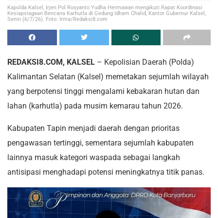
Kapolda Kalsel, Irjen Pol Rosyanto Yudha Hermawan mengikuti Rapat Koordinasi
Kesiapsiagaan Bencana Karhutla di Gedung Idham Chalid, Kantor Gubernur Kalsel,
Senin (6/7/26). Foto: Irma/Redaksi8.com
REDAKSI8.COM, KALSEL
– Kepolisian Daerah (Polda)
Kalimantan Selatan (Kalsel) memetakan sejumlah wilayah
yang berpotensi tinggi mengalami kebakaran hutan dan
lahan (karhutla) pada musim kemarau tahun 2026.
Kabupaten Tapin menjadi daerah dengan prioritas
pengawasan tertinggi, sementara sejumlah kabupaten
lainnya masuk kategori waspada sebagai langkah
antisipasi menghadapi potensi meningkatnya titik panas.