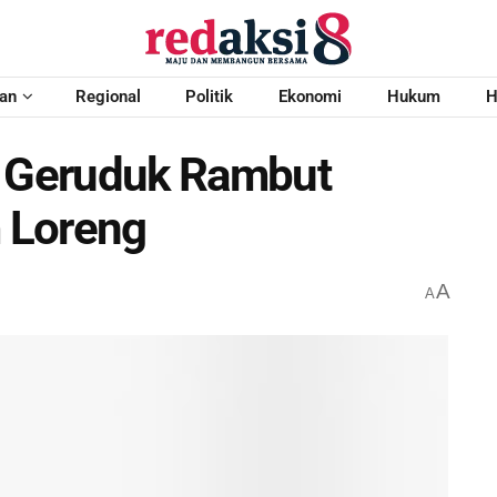
an
Regional
Politik
Ekonomi
Hukum
H
i Geruduk Rambut
 Loreng
A
A