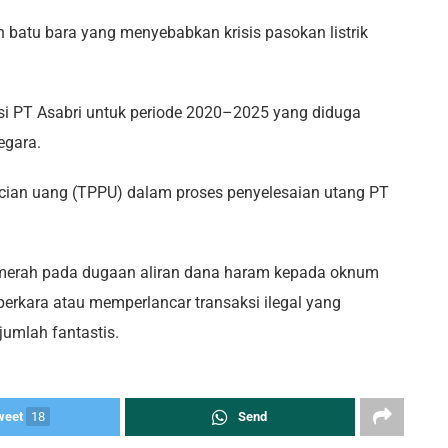
batu bara yang menyebabkan krisis pasokan listrik
i PT Asabri untuk periode 2020–2025 yang diduga
egara.
ucian uang (TPPU) dalam proses penyelesaian utang PT
g merah pada dugaan aliran dana haram kepada oknum
erkara atau memperlancar transaksi ilegal yang
umlah fantastis.
weet
18
Send