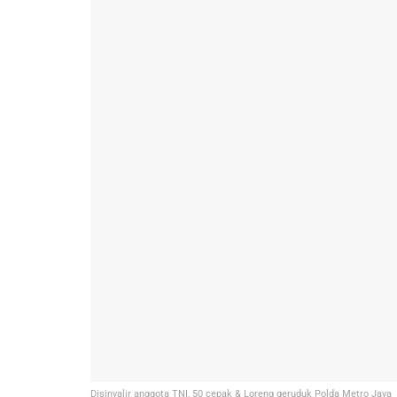
Disinyalir anggota TNI, 50 cepak & Loreng geruduk Polda Metro Jaya