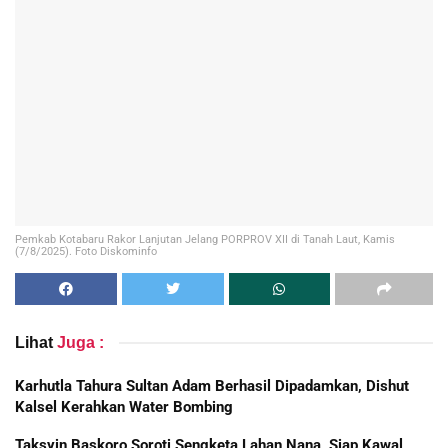
Pemkab Kotabaru Rakor Lanjutan Jelang PORPROV XII di Tanah Laut, Kamis
(7/8/2025). Foto Diskominfo
Lihat
Juga :
Karhutla Tahura Sultan Adam Berhasil Dipadamkan, Dishut
Kalsel Kerahkan Water Bombing
Taksyin Baskoro Soroti Sengketa Lahan Nana, Siap Kawal