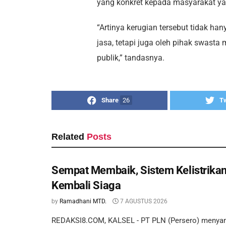
yang konkret kepada masyarakat y
“Artinya kerugian tersebut tidak h
jasa, tetapi juga oleh pihak swast
publik,” tandasnya.
Share
26
T
Related
Posts
Sempat Membaik, Sistem Kelistrikan
Kembali Siaga
by
Ramadhani MTD.
7 AGUSTUS 2026
REDAKSI8.COM, KALSEL - PT PLN (Persero) menyam