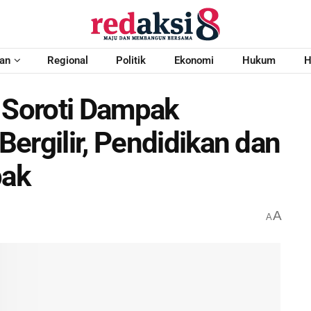
an
Regional
Politik
Ekonomi
Hukum
H
Soroti Dampak
ergilir, Pendidikan dan
pak
A
A