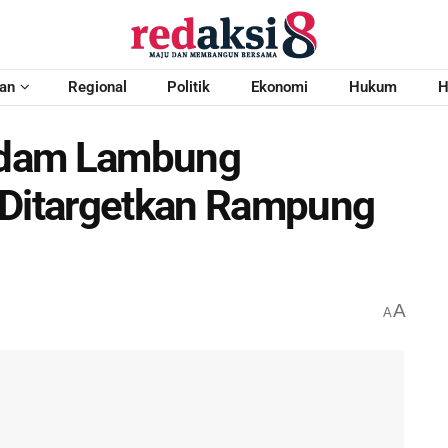
an
Regional
Politik
Ekonomi
Hukum
H
odam Lambung
 Ditargetkan Rampung
A
A