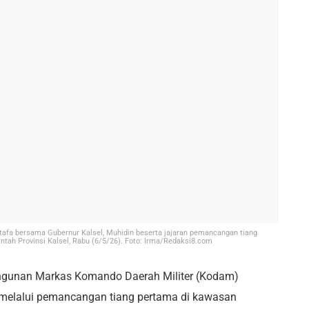
afa bersama Gubernur Kalsel, Muhidin beserta jajaran pemancangan tiang
h Provinsi Kalsel, Rabu (6/5/26). Foto: Irma/Redaksi8.com
unan Markas Komando Daerah Militer (Kodam)
melalui pemancangan tiang pertama di kawasan