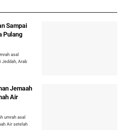
gan Sampai
a Pulang
mrah asal
i Jeddah, Arab
luhan Jemaah
nah Air
h umrah asal
nah Air setelah