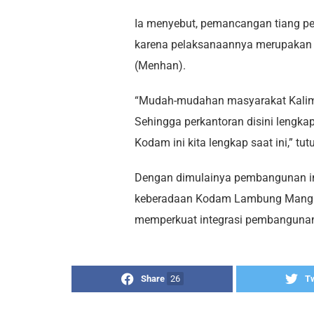
Ia menyebut, pemancangan tiang pert
karena pelaksanaannya merupakan s
(Menhan).
“Mudah-mudahan masyarakat Kalima
Sehingga perkantoran disini lengka
Kodam ini kita lengkap saat ini,” tut
Dengan dimulainya pembangunan ini
keberadaan Kodam Lambung Mangkur
memperkuat integrasi pembangunan
Share
26
T