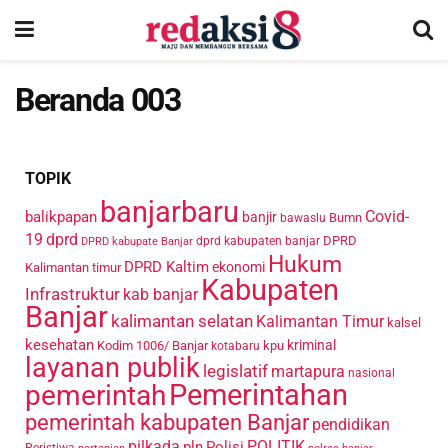
Beranda 003
TOPIK
banjarbaru
Covid-
balikpapan
banjir
Bumn
bawaslu
19
dprd
DPRD
dprd kabupaten banjar
DPRD kabupate Banjar
Hukum
DPRD Kaltim
ekonomi
Kalimantan timur
Kabupaten
Infrastruktur
kab banjar
Banjar
kalimantan selatan
Kalimantan Timur
kalsel
kesehatan
kriminal
Kodim 1006/ Banjar
kpu
kotabaru
layanan publik
legislatif
martapura
nasional
Pemerintahan
pemerintah
pemerintah kabupaten Banjar
pendidikan
pilkada
POLITIK
pln
Polisi
Peristiwa