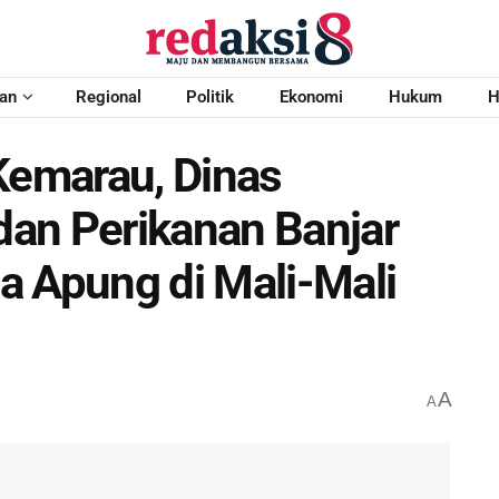
an
Regional
Politik
Ekonomi
Hukum
H
emarau, Dinas
an Perikanan Banjar
a Apung di Mali-Mali
A
A