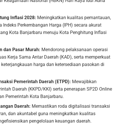
ar Keagamaan Nasional (HBKN) Hari Raya Idul Adha
ung Inflasi 2028:
Meningkatkan kualitas pemantauan,
a Indeks Perkembangan Harga (IPH) secara akurat
ang Kota Banjarbaru menuju Kota Penghitung Inflasi
n dan Pasar Murah:
Mendorong pelaksanaan operasi
uas Kerja Sama Antar Daerah (KAD), serta memperkuat
keterjangkauan harga dan ketersediaan pasokan di
ansaksi Pemerintah Daerah (ETPD):
Mewajibkan
rintah Daerah (KKPD/KKI) serta penerapan SP2D Online
an Pemerintah Kota Banjarbaru.
euangan Daerah:
Memastikan roda digitalisasi transaksi
paran, dan akuntabel guna meningkatkan kualitas
ngefisiensikan pengelolaan keuangan daerah.