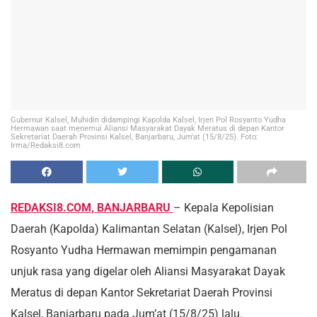
Gubernur Kalsel, Muhidin didampingi Kapolda Kalsel, Irjen Pol Rosyanto Yudha
Hermawan saat menemui Aliansi Masyarakat Dayak Meratus di depan Kantor
Sekretariat Daerah Provinsi Kalsel, Banjarbaru, Jum'at (15/8/25). Foto:
Irma/Redaksi8.com
REDAKSI8.COM, BANJARBARU
– Kepala Kepolisian
Daerah (Kapolda) Kalimantan Selatan (Kalsel), Irjen Pol
Rosyanto Yudha Hermawan memimpin pengamanan
unjuk rasa yang digelar oleh Aliansi Masyarakat Dayak
Meratus di depan Kantor Sekretariat Daerah Provinsi
Kalsel, Banjarbaru pada Jum’at (15/8/25) lalu.