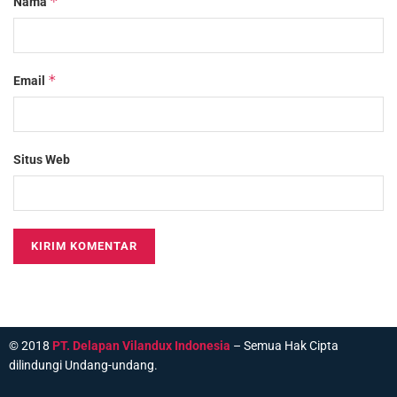
*
Nama
*
Email
Situs Web
© 2018
PT. Delapan Vilandux Indonesia
– Semua Hak Cipta
dilindungi Undang-undang.