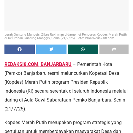
Lurah Guntung Manggis, Zikru Rakhman didampingi Pengurus Kopdes Merah Putih
di Kelurahan Guntung Manggis, Senin (21/7/25). Foto: Irma/Redaksi8.com
REDAKSI8.COM, BANJARBARU
– Pemerintah Kota
(Pemko) Banjarbaru resmi meluncurkan Koperasi Desa
(Kopdes) Merah Putih program Presiden Republik
Indonesia (RI) secara serentak di seluruh Indonesia melalui
daring di Aula Gawi Sabarataan Pemko Banjarbaru, Senin
(21/7/25).
Kopdes Merah Putih merupakan program strategis yang
bertujuan untuk memberdayakan masyarakat Desa dan