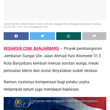
Jalan Kartika diberlakukan satu arah dan dijaga oleh petugas kepolisian, Selasa
(12/8/25). Foto: Irma/Redaksi8.com
REDAKSI8.COM, BANJARBARU
– Proyek pembangunan
Jembatan Sungai Ulin Jalan Ahmad Yani Kilometer 31,5
Kota Banjarbaru kembali menuai sorotan warga, meski
persoalan teknis dan sosial dinyatakan sudah teratasi.
Namun, nyatanya kompensasi bagi pelaku usaha
terdampak belum juga mendapat kejelasan.