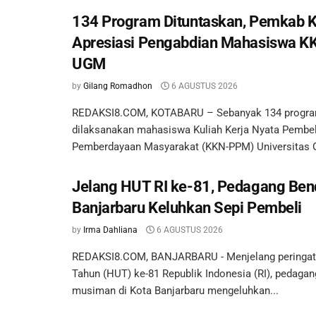
134 Program Dituntaskan, Pemkab 
Apresiasi Pengabdian Mahasiswa 
UGM
by
Gilang Romadhon
6 AGUSTUS 2026
REDAKSI8.COM, KOTABARU – Sebanyak 134 program 
dilaksanakan mahasiswa Kuliah Kerja Nyata Pembel
Pemberdayaan Masyarakat (KKN-PPM) Universitas G
Jelang HUT RI ke-81, Pedagang Ben
Banjarbaru Keluhkan Sepi Pembeli
by
Irma Dahliana
6 AGUSTUS 2026
REDAKSI8.COM, BANJARBARU - Menjelang peringata
Tahun (HUT) ke-81 Republik Indonesia (RI), pedaga
musiman di Kota Banjarbaru mengeluhkan...