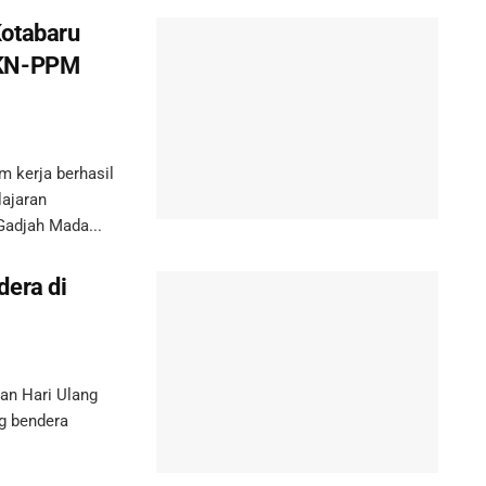
Kotabaru
KKN-PPM
kerja berhasil
ajaran
adjah Mada...
dera di
n Hari Ulang
ng bendera