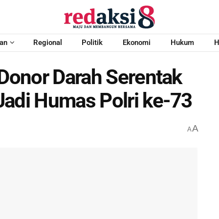
an
Regional
Politik
Ekonomi
Hukum
H
 Donor Darah Serentak
Jadi Humas Polri ke-73
A
A