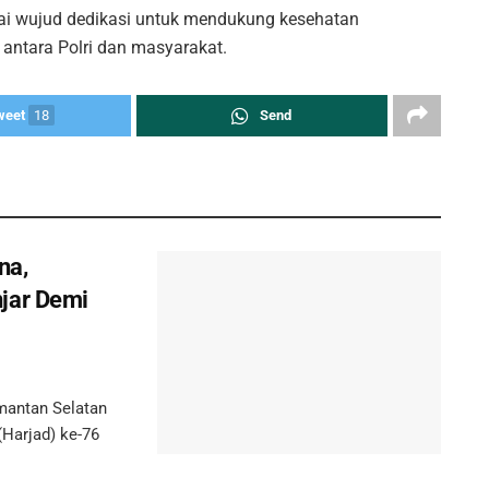
agai wujud dedikasi untuk mendukung kesehatan
antara Polri dan masyarakat.
weet
18
Send
na,
jar Demi
mantan Selatan
(Harjad) ke-76