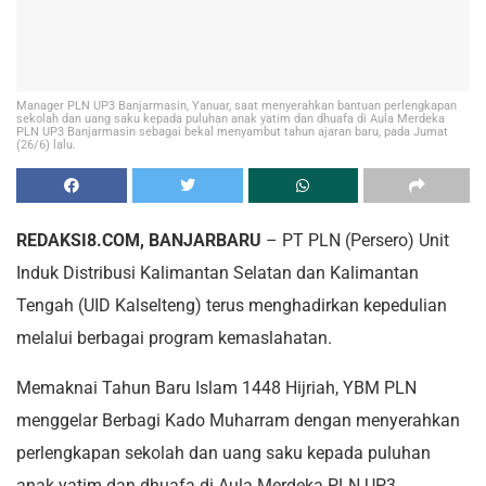
Manager PLN UP3 Banjarmasin, Yanuar, saat menyerahkan bantuan perlengkapan
sekolah dan uang saku kepada puluhan anak yatim dan dhuafa di Aula Merdeka
PLN UP3 Banjarmasin sebagai bekal menyambut tahun ajaran baru, pada Jumat
(26/6) lalu.
REDAKSI8.COM, BANJARBARU
– PT PLN (Persero) Unit
Induk Distribusi Kalimantan Selatan dan Kalimantan
Tengah (UID Kalselteng) terus menghadirkan kepedulian
melalui berbagai program kemaslahatan.
Memaknai Tahun Baru Islam 1448 Hijriah, YBM PLN
menggelar Berbagi Kado Muharram dengan menyerahkan
perlengkapan sekolah dan uang saku kepada puluhan
anak yatim dan dhuafa di Aula Merdeka PLN UP3