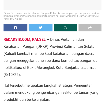
Dinas Pertanian dan Kerahanan Pangan Kalsel bersama para petani panen perdana
berbagai komoditas pangan dan hortikultura di Bukit Merangkul, Jum'at (3/10/25).
Foto: MC Kalsel
REDAKSI8.COM, KALSEL
– Dinas Pertanian dan
Kerahanan Pangan (DPKP) Provinsi Kalimantan Selatan
(Kalsel) kembali memperkuat ketahanan pangan daerah
dengan menggelar panen perdana komoditas pangan dan
holtikultura di Bukit Merangkul, Kota Banjarbaru, Jum’at
(3/10/25).
Hal tersebut merupakan langkah strategis Pemerintah
dalam mendukung pengembangan sektor pertanian yang
produktif dan berkelanjutan.