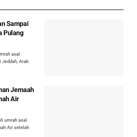
gan Sampai
a Pulang
mrah asal
i Jeddah, Arab
luhan Jemaah
nah Air
h umrah asal
nah Air setelah