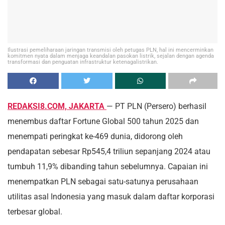
Ilustrasi pemeliharaan jaringan transmisi oleh petugas PLN, hal ini mencerminkan
komitmen nyata dalam menjaga keandalan pasokan listrik, sejalan dengan agenda
transformasi dan penguatan infrastruktur ketenagalistrikan.
REDAKSI8.COM, JAKARTA
— PT PLN (Persero) berhasil
menembus daftar Fortune Global 500 tahun 2025 dan
menempati peringkat ke-469 dunia, didorong oleh
pendapatan sebesar Rp545,4 triliun sepanjang 2024 atau
tumbuh 11,9% dibanding tahun sebelumnya. Capaian ini
menempatkan PLN sebagai satu-satunya perusahaan
utilitas asal Indonesia yang masuk dalam daftar korporasi
terbesar global.