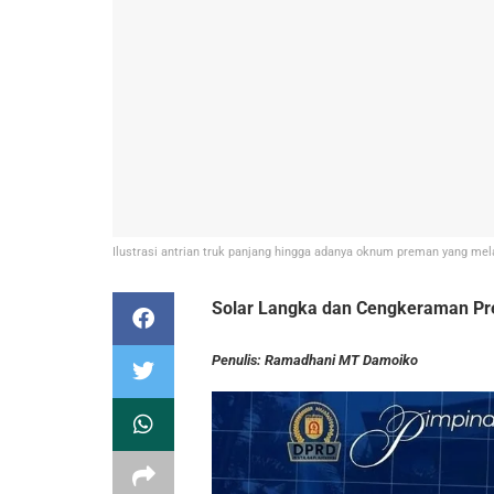
Ilustrasi antrian truk panjang hingga adanya oknum preman yang mela
Solar Langka dan Cengkeraman P
Penulis: Ramadhani MT Damoiko