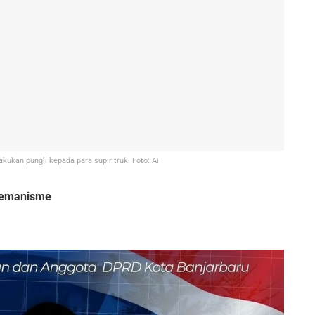
kukan pungli kepada para supir truk. Foto: Ai
remanisme