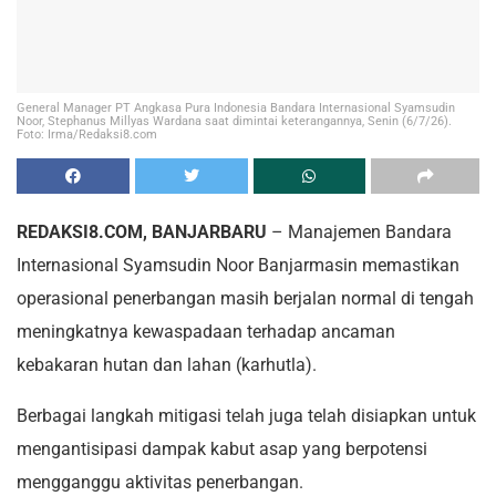
General Manager PT Angkasa Pura Indonesia Bandara Internasional Syamsudin
Noor, Stephanus Millyas Wardana saat dimintai keterangannya, Senin (6/7/26).
Foto: Irma/Redaksi8.com
REDAKSI8.COM, BANJARBARU
– Manajemen Bandara
Internasional Syamsudin Noor Banjarmasin memastikan
operasional penerbangan masih berjalan normal di tengah
meningkatnya kewaspadaan terhadap ancaman
kebakaran hutan dan lahan (karhutla).
Berbagai langkah mitigasi telah juga telah disiapkan untuk
mengantisipasi dampak kabut asap yang berpotensi
mengganggu aktivitas penerbangan.