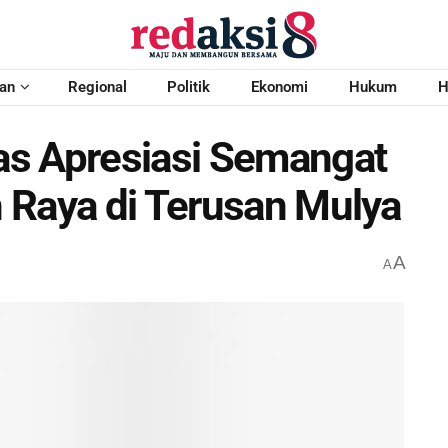
an
Regional
Politik
Ekonomi
Hukum
H
as Apresiasi Semangat
 Raya di Terusan Mulya
A
A