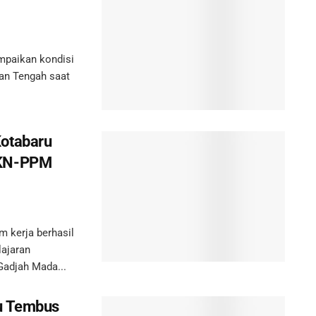
paikan kondisi
tan Tengah saat
Kotabaru
KKN-PPM
kerja berhasil
ajaran
adjah Mada...
ru Tembus