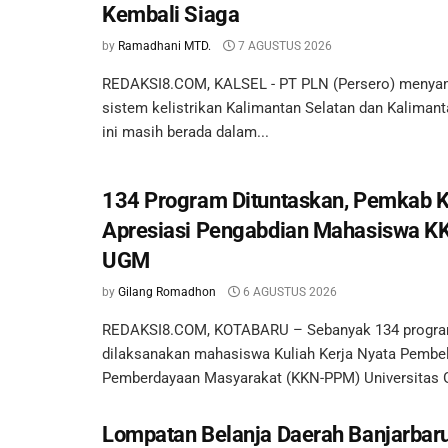
Kembali Siaga
by
Ramadhani MTD.
7 AGUSTUS 2026
REDAKSI8.COM, KALSEL - PT PLN (Persero) menyam
sistem kelistrikan Kalimantan Selatan dan Kaliman
ini masih berada dalam...
134 Program Dituntaskan, Pemkab 
Apresiasi Pengabdian Mahasiswa 
UGM
by
Gilang Romadhon
6 AGUSTUS 2026
REDAKSI8.COM, KOTABARU – Sebanyak 134 program 
dilaksanakan mahasiswa Kuliah Kerja Nyata Pembel
Pemberdayaan Masyarakat (KKN-PPM) Universitas G
Lompatan Belanja Daerah Banjarba