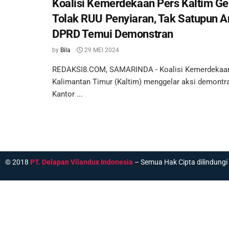
Koalisi Kemerdekaan Pers Kaltim Ge
Tolak RUU Penyiaran, Tak Satupun 
DPRD Temui Demonstran
by
Bila
29 MEI 2024
REDAKSI8.COM, SAMARINDA - Koalisi Kemerdekaa
Kalimantan Timur (Kaltim) menggelar aksi demontra
Kantor ...
© 2018
PT. Delapan Vilandux Indonesia
– Semua Hak Cipta dilindung