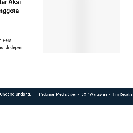
lar Aksi
Anggota
n Pers
si di depan
i Undang-undang.
Pedoman Media Siber
SOP Wartawan
Tim Redaks