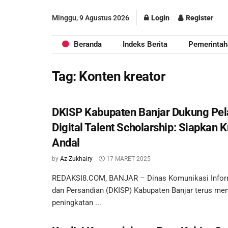
Minggu, 9 Agustus 2026
Login
Register
Beranda
Indeks Berita
Pemerintah
Tag:
Konten kreator
DKISP Kabupaten Banjar Dukung Pel
Digital Talent Scholarship: Siapkan 
Andal
by
Az-Zukhairy
17 MARET 2025
REDAKSI8.COM, BANJAR – Dinas Komunikasi Informa
dan Persandian (DKISP) Kabupaten Banjar terus me
peningkatan ...