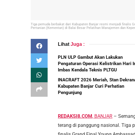
Tiga pemuda berbakat dari Kabupaten Banjar resmi menjadi finalis G
Pertanian (Kementan) di Balai Besar Pelatihan Manajemen dan Kepem
Lihat
Juga :
PLN ULP Gambut Akan Lakukan
Pengaturan Operasi Kelistrikan Hari In
Imbas Kendala Teknis PLTGU
INACRAFT 2026 Meriah, Stan Dekran
Kabupaten Banjar Curi Perhatian
Pengunjung
REDAKSI8.COM
, BANJAR
– Semanga
terang di panggung nasional. Tiga 
finalis Grand Final Young Ambassad