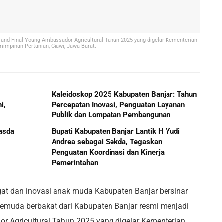
rand Final Young Ambassador Agricultural Tahun 2025 yang digelar Kementerian
impinan Pertanian, Ciawi, Jawa Barat.
Kaleidoskop 2025 Kabupaten Banjar: Tahun
i,
Percepatan Inovasi, Penguatan Layanan
Publik dan Lompatan Pembangunan
asda
Bupati Kabupaten Banjar Lantik H Yudi
Andrea sebagai Sekda, Tegaskan
Penguatan Koordinasi dan Kinerja
Pemerintahan
t dan inovasi anak muda Kabupaten Banjar bersinar
pemuda berbakat dari Kabupaten Banjar resmi menjadi
or Agricultural Tahun 2025 yang digelar Kementerian