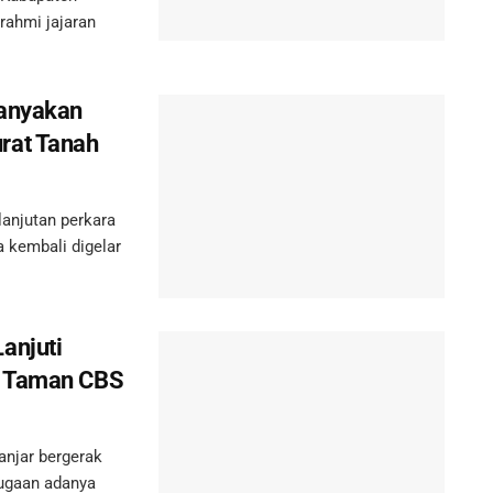
urahmi jajaran
tanyakan
rat Tanah
njutan perkara
 kembali digelar
anjuti
i Taman CBS
njar bergerak
dugaan adanya