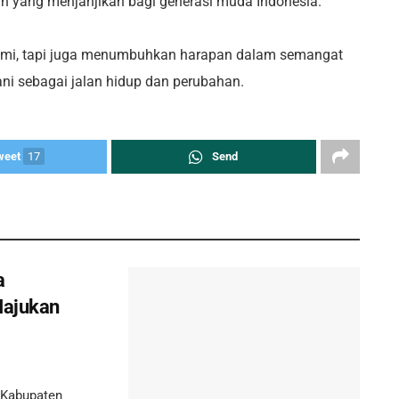
n yang menjanjikan bagi generasi muda Indonesia.
umi, tapi juga menumbuhkan harapan dalam semangat
ni sebagai jalan hidup dan perubahan.
weet
17
Send
a
Majukan
 Kabupaten