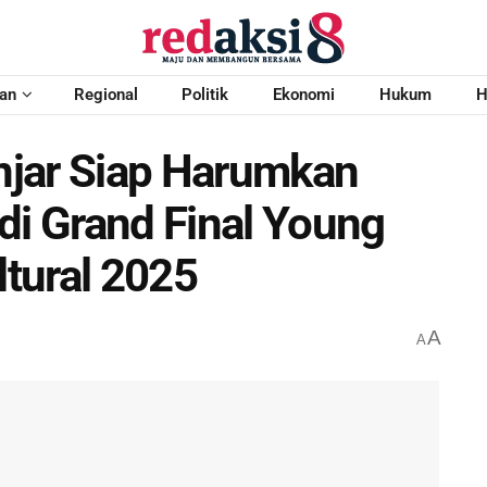
an
Regional
Politik
Ekonomi
Hukum
H
njar Siap Harumkan
di Grand Final Young
tural 2025
A
A