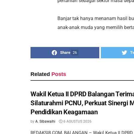
pertanian sebagai sektor masa depa
Banjar tak hanya menanam hasil b
anak-anak muda yang memilih berta
Share
26
T
Related
Posts
Wakil Ketua II DPRD Balangan Terim
Silaturahmi PCNU, Perkuat Sinergi 
Pendidikan Keagamaan
by
A. Sibawaihi
6 AGUSTUS 2026
REDAKSI8.COM, BALANGAN – Wakil Ketua II DPRD