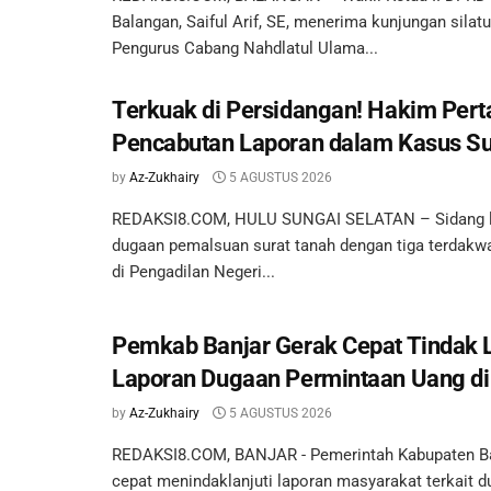
Balangan, Saiful Arif, SE, menerima kunjungan silat
Pengurus Cabang Nahdlatul Ulama...
Terkuak di Persidangan! Hakim Per
Pencabutan Laporan dalam Kasus Su
by
Az-Zukhairy
5 AGUSTUS 2026
REDAKSI8.COM, HULU SUNGAI SELATAN – Sidang la
dugaan pemalsuan surat tanah dengan tiga terdakwa
di Pengadilan Negeri...
Pemkab Banjar Gerak Cepat Tindak L
Laporan Dugaan Permintaan Uang d
by
Az-Zukhairy
5 AGUSTUS 2026
REDAKSI8.COM, BANJAR - Pemerintah Kabupaten Ba
cepat menindaklanjuti laporan masyarakat terkait 