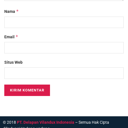
*
Nama
*
Email
Situs Web
© 2018
PT. Delapan Vilandux Indonesia
– Semua Hak Cipta