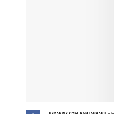
REDAKSI8.COM, BANJARBARU
– M