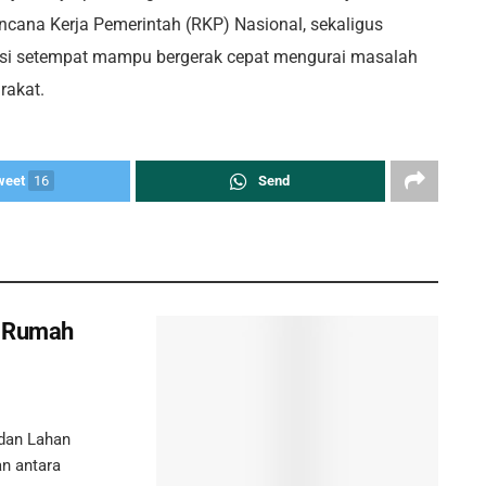
ncana Kerja Pemerintah (RKP) Nasional, sekaligus
asi setempat mampu bergerak cepat mengurai masalah
rakat.
weet
16
Send
p Rumah
dan Lahan
an antara