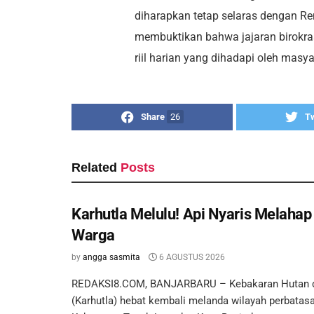
diharapkan tetap selaras dengan Re
membuktikan bahwa jajaran birokr
riil harian yang dihadapi oleh masya
Share
26
T
Related
Posts
Karhutla Melulu! Api Nyaris Melaha
Warga
by
angga sasmita
6 AGUSTUS 2026
REDAKSI8.COM, BANJARBARU – Kebakaran Hutan 
(Karhutla) hebat kembali melanda wilayah perbatas