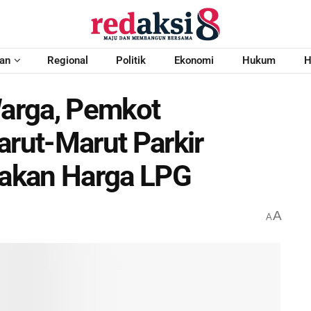
an
Regional
Politik
Ekonomi
Hukum
H
arga, Pemkot
arut-Marut Parkir
njakan Harga LPG
A
A