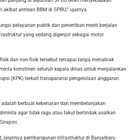
trean panjang di sejumlah SPBU telah menyebabkan
 akibat antrean BBM di SPBU,” ujarnya.
 fungsi pelayanan publik dan penertiban mesti berjalan
rastruktur yang sedang digenjot sebagai motor
sik dan non-fisik tersebut tercapai tanpa menabrak
eminta komitmen seluruh kepala dinas untuk menjalankan
upsi (KPK) terkait transparansi pengelolaan anggaran
n adalah berbuat kebenaran dan membelanjakan
 diminta agar tidak ragu atau takut bertindak asalkan
Sirajoni.
but, jalannya pembangunan infrastruktur di Banjarbaru