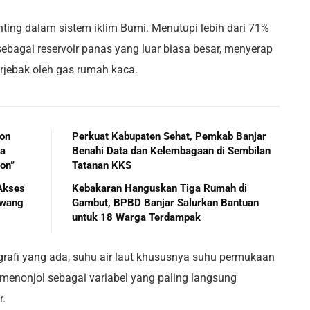
ing dalam sistem iklim Bumi. Menutupi lebih dari 71%
ebagai reservoir panas yang luar biasa besar, menyerap
erjebak oleh gas rumah kaca.
ton
Perkuat Kabupaten Sehat, Pemkab Banjar
ra
Benahi Data dan Kelembagaan di Sembilan
on”
Tatanan KKS
Akses
Kebakaran Hanguskan Tiga Rumah di
awang
Gambut, BPBD Banjar Salurkan Bantuan
untuk 18 Warga Terdampak
rafi yang ada, suhu air laut khususnya suhu permukaan
 menonjol sebagai variabel yang paling langsung
r.