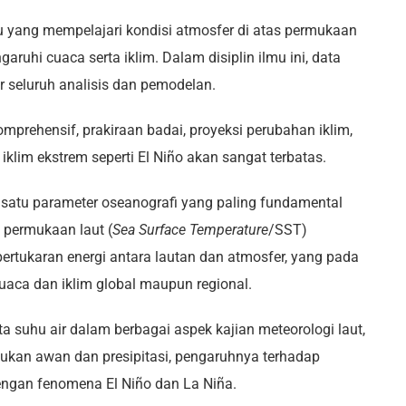
u yang mempelajari kondisi atmosfer di atas permukaan
uhi cuaca serta iklim. Dalam disiplin ilmu ini, data
r seluruh analisis dan pemodelan.
mprehensif, prakiraan badai, proyeksi perubahan iklim,
im ekstrem seperti El Niño akan sangat terbatas.
 satu parameter oseanografi yang paling fundamental
 permukaan laut (
Sea Surface Temperature
/SST)
rtukaran energi antara lautan dan atmosfer, yang pada
aca dan iklim global maupun regional.
a suhu air dalam berbagai aspek kajian meteorologi laut,
ukan awan dan presipitasi, pengaruhnya terhadap
 dengan fenomena El Niño dan La Niña.