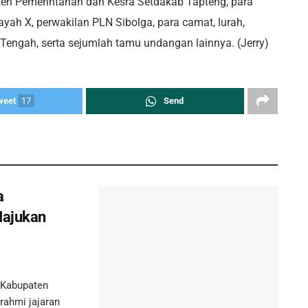
isten Pemerintahan dan Kesra Setdakab Tapteng, para
ah X, perwakilan PLN Sibolga, para camat, lurah,
Tengah, serta sejumlah tamu undangan lainnya. (Jerry)
weet
17
Send
a
Majukan
 Kabupaten
urahmi jajaran