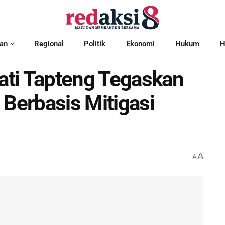
an
Regional
Politik
Ekonomi
Hukum
H
ti Tapteng Tegaskan
erbasis Mitigasi
A
A