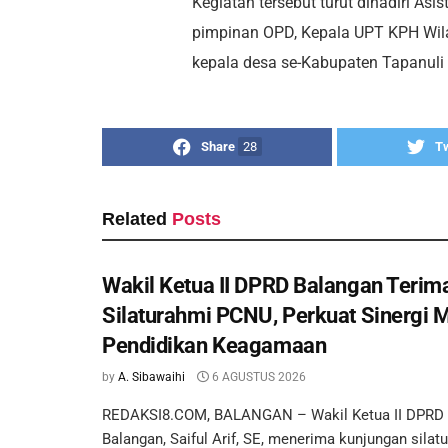
Kegiatan tersebut turut dihadiri As
pimpinan OPD, Kepala UPT KPH Wilay
kepala desa se-Kabupaten Tapanuli 
Share
28
T
Related
Posts
Wakil Ketua II DPRD Balangan Terim
Silaturahmi PCNU, Perkuat Sinergi 
Pendidikan Keagamaan
by
A. Sibawaihi
6 AGUSTUS 2026
REDAKSI8.COM, BALANGAN – Wakil Ketua II DPRD
Balangan, Saiful Arif, SE, menerima kunjungan silat