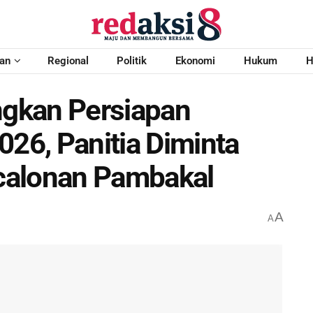
an
Regional
Politik
Ekonomi
Hukum
H
gkan Persiapan
026, Panitia Diminta
calonan Pambakal
A
A