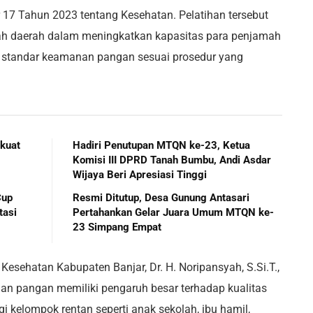
7 Tahun 2023 tentang Kesehatan. Pelatihan tersebut
tah daerah dalam meningkatkan kapasitas para penjamah
tandar keamanan pangan sesuai prosedur yang
kuat
Hadiri Penutupan MTQN ke-23, Ketua
Komisi III DPRD Tanah Bumbu, Andi Asdar
Wijaya Beri Apresiasi Tinggi
Cup
Resmi Ditutup, Desa Gunung Antasari
tasi
Pertahankan Gelar Juara Umum MTQN ke-
23 Simpang Empat
Kesehatan Kabupaten Banjar, Dr. H. Noripansyah, S.Si.T.,
 pangan memiliki pengaruh besar terhadap kualitas
 kelompok rentan seperti anak sekolah, ibu hamil,