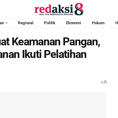
an
Regional
Politik
Ekonomi
Hukum
H
uat Keamanan Pangan,
an Ikuti Pelatihan
A
A