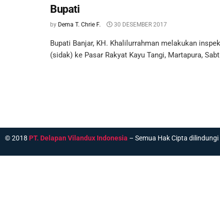
Bupati
by
Dema T. Chrie F.
30 DESEMBER 2017
Bupati Banjar, KH. Khalilurrahman melakukan insp
(sidak) ke Pasar Rakyat Kayu Tangi, Martapura, Sabtu
© 2018
PT. Delapan Vilandux Indonesia
– Semua Hak Cipta dilindung