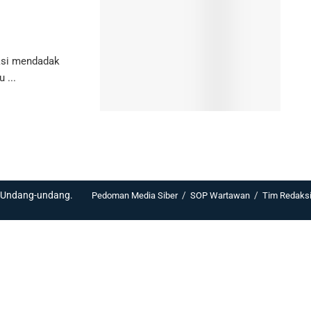
eksi mendadak
 ...
i Undang-undang.
Pedoman Media Siber
SOP Wartawan
Tim Redaks